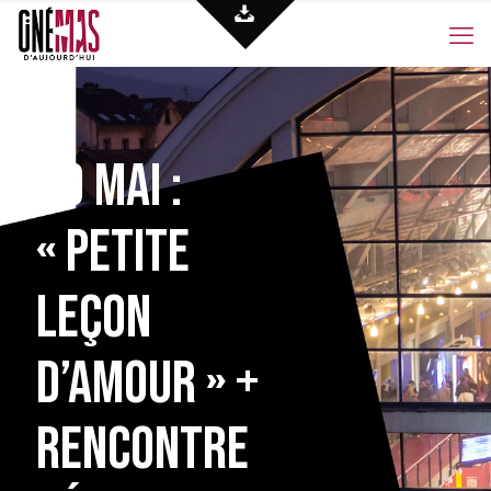
19 mai :
« Petite
leçon
d’amour » +
rencontre