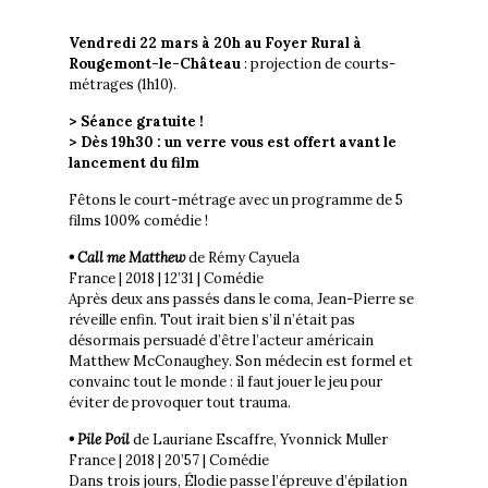
Vendredi 22 mars à 20h au Foyer Rural à
Rougemont-le-Château
: projection de courts-
métrages (1h10).
> Séance gratuite !
> Dès 19h30 : un verre vous est offert avant le
lancement du film
Fêtons le court-métrage avec un programme de 5
films 100% comédie !
• Call me Matthew
de Rémy Cayuela
France | 2018 | 12’31 | Comédie
Après deux ans passés dans le coma, Jean-Pierre se
réveille enfin. Tout irait bien s’il n’était pas
désormais persuadé d’être l’acteur américain
Matthew McConaughey. Son médecin est formel et
convainc tout le monde : il faut jouer le jeu pour
éviter de provoquer tout trauma.
• Pile Poil
de Lauriane Escaffre, Yvonnick Muller
France | 2018 | 20’57 | Comédie
Dans trois jours, Élodie passe l’épreuve d’épilation