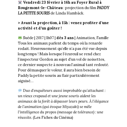
Vendredi 23 février à 16h au Foyer Rural à
Rougemont-le-Château
: projection du film
PADDY
LA PETITE SOURIS
de Linda Hambäck.
> Avant la projection, à 15h : venez profiter d’une
activité et d’un goûter !
Suède | 2017 | 1h07 |
dès 3 ans
| Animation, Famille
Tous les animaux parlent du temps où la renarde
rodait. Heureusement qu’elle n’a pas été vue depuis
longtemps ! Mais lorsque l’écureuil se rend chez
l’inspecteur Gordon au sujet d’un vol de noisettes,
ce dernier suspecte à nouveau l’animal tant redouté.
Pour démasquer le voleur, il aura bien besoin de
Paddy la petite souris au flair particulièrement
aiguisé…
Duo d’enquêteurs aussi improbable qu’attachant :
un vieux crapaud et une jeune souris aident les
animaux de la forêt à dépasser leurs peurs. À l’élégance
de l’animation (qui évoque Miyazaki) se mêle
l’intelligence du propos (message de tolérance) : une
réussite.
(Les Fiches du Cinéma)