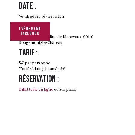
Date :
Vendredi 23 février à 15h
Adresse :
évènement
facebook
Foyer Rural –
20 Rue de Masevaux, 90110
Rougemont-le-Château
Tarif :
5€ par personne
Tarif réduit (-14 ans) : 3€
Réservation :
Billetterie en ligne
ou sur place