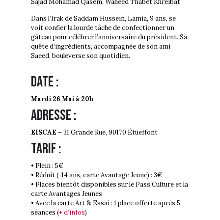
Sajad Mohamad Qasem, Waheed Thabet Khreibat
Dans l’Irak de Saddam Hussein, Lamia, 9 ans, se
voit confier la lourde tâche de confectionner un
gâteau pour célébrer l’anniversaire du président. Sa
quête d’ingrédients, accompagnée de son ami
Saeed, bouleverse son quotidien.
Date :
Mardi 26 Mai à 20h
Adresse :
EISCAE
– 31 Grande Rue, 90170 Étueffont
Tarif :
• Plein : 5€
• Réduit (-14 ans, carte Avantage Jeune) : 3€
• Places bientôt disponibles sur le Pass Culture et la
carte Avantages Jeunes
• Avec la carte Art & Essai : 1 place offerte après 5
séances (
+ d’infos
)