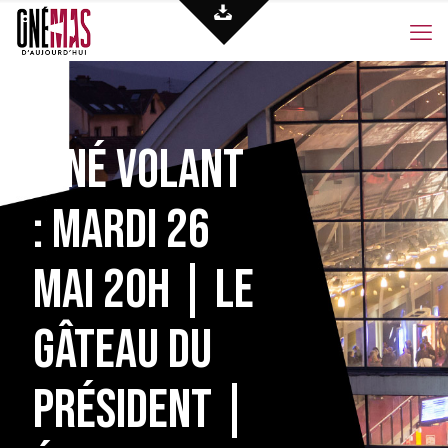
Ciné volant
: Mardi 26
Mai 20h | Le
gâteau du
président |