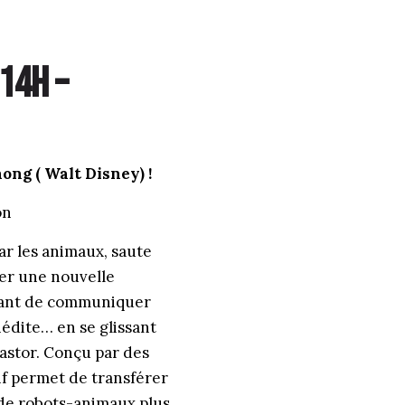
14h –
ong ( Walt Disney) !
on
r les animaux, saute
ayer une nouvelle
tant de communiquer
édite… en se glissant
astor. Conçu par des
tif permet de transférer
 de robots-animaux plus