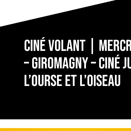
Ciné volant | Mercr
– Giromagny – ciné j
L’ourse et l’oiseau