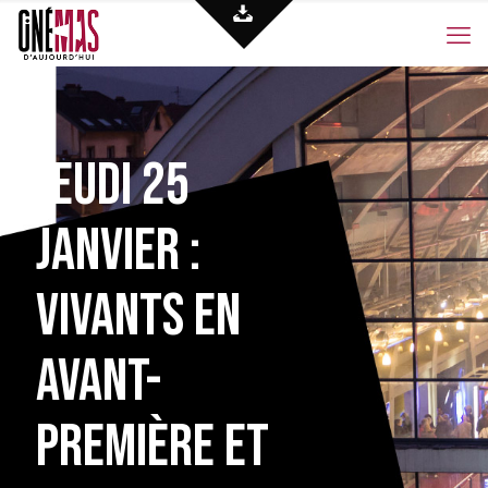
Jeudi 25
janvier :
Vivants en
avant-
première et