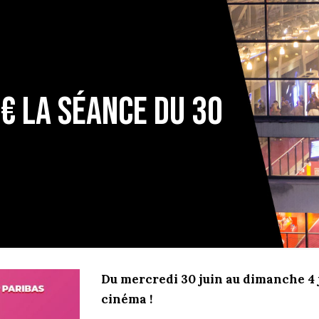
4€ la séance du 30
Du mercredi 30 juin au dimanche 4 ju
cinéma !