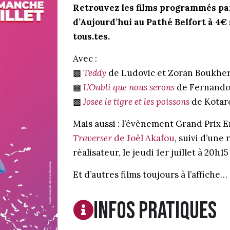
Retrouvez les films programmés p
d’Aujourd’hui au Pathé Belfort à 4
tous.tes.
Avec :
▩
Teddy
de Ludovic et Zoran Boukhe
▩
L’Oubli que nous serons
de Fernando
▩
Josee le tigre et les poissons
de Kotar
Mais aussi : l’évènement Grand Prix 
Traverser
de Joël Akafou
, suivi d’une
réalisateur, le jeudi 1er juillet à 20h15 
Et d’autres films toujours à l’affiche…
Infos PRATIQUES