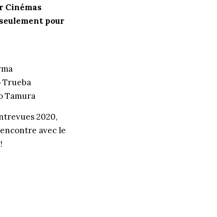
ar Cinémas
€ seulement pour
rma
 Trueba
o Tamura
Entrevues 2020,
 rencontre avec le
!