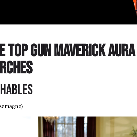
e top gun maverick aura 
arches
CHABLES
ssemagne)