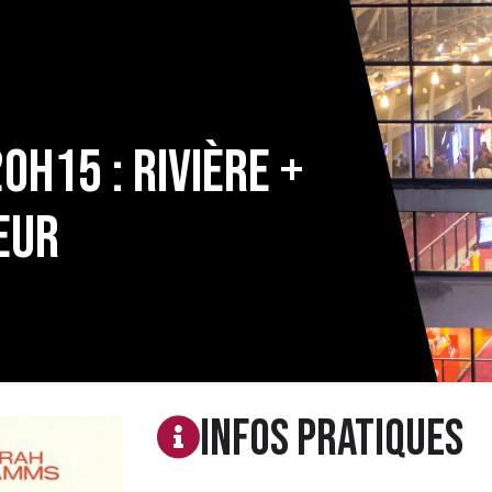
0h15 : Rivière +
eur
Infos PRATIQUES