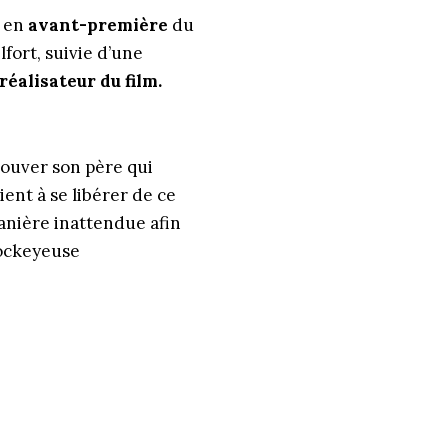
n en
avant-première
du
fort, suivie d’une
éalisateur du film.
ouver son père qui
ent à se libérer de ce
 manière inattendue afin
hockeyeuse