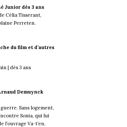
né Junior dès 3 ans
de Célia Tisserant,
laine Perreten.
.
iche du film et d’autres
min | dès 3 ans
t Arnaud Demuynck
a guerre. Sans logement,
rencontre Sonia, qui lui
 l’ouvrage Va-t’en,