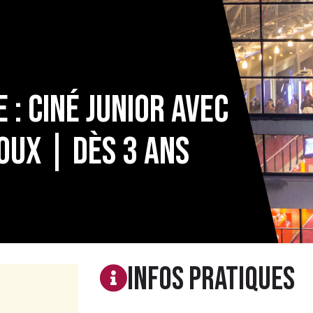
: Ciné Junior avec
oux | dès 3 ans
Infos PRATIQUES