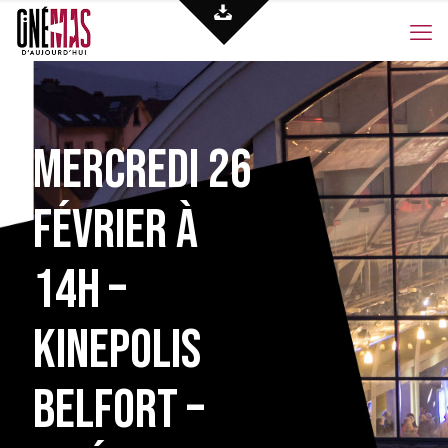
Mercredi 26
février à
14h –
Kinepolis
Belfort –