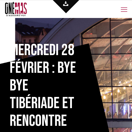
Mercredi 28
février : Bye
Bye
Tibériade et
rencontre