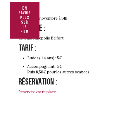
Date :
En
savoir
plus
Mercredi 8 novembre à 14h
sur
Adresse :
le
film
Cinéma Kinepolis Belfort
Tarif :
Junior (-14 ans) : 5€
Accompagnant : 5€
Puis 8,50€ pour les autres séances
Réservation :
Réservez votre place !