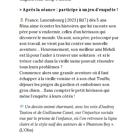
> Après la séance : participe à un jeu d’enquête !
France, Luxembourg | 2023 | 1h17 | dès 5 ans
Nina aime écouter les histoires que lui raconte son
père pour s’endormir, celles d’un hérisson qui
découvre le monde. Un soir, son père, préoccupé par
son travail, ne vient pas lui conter une nouvelle
aventure… Heureusement, son meilleur ami Mehdi
est là pour l’aider à trouver une solution : et si le
trésor caché dans la vieille usine pouvait résoudre
tous leurs problèmes ?
Commence alors une grande aventure où il faut
échapper à la vieille voisine et à son chat Touffu,
déjouer les pièges du gardien et embobiner son
gros chien… Sans compter le petit hérisson qui
mène l’enquête à leurs côtés !
Un dessin animé charmant, avec les voix d’Audrey
Tautou et de Guillaume Canet, sur l’injustice sociale
vue par le prisme de l’enfance, où l’on retrouve la ligne
claire et le style naïf des auteurs de « Phantom Boy ».
(L’Obs)