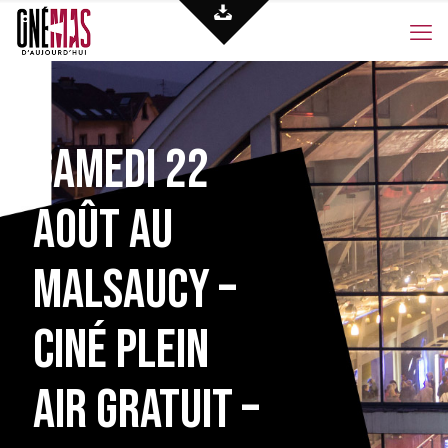
Samedi 22
août au
Malsaucy –
ciné plein
air gratuit –