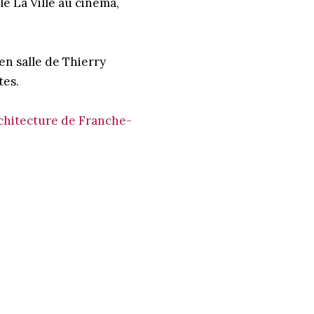
le La Ville au cinéma,
n salle de Thierry
tes.
rchitecture de Franche-