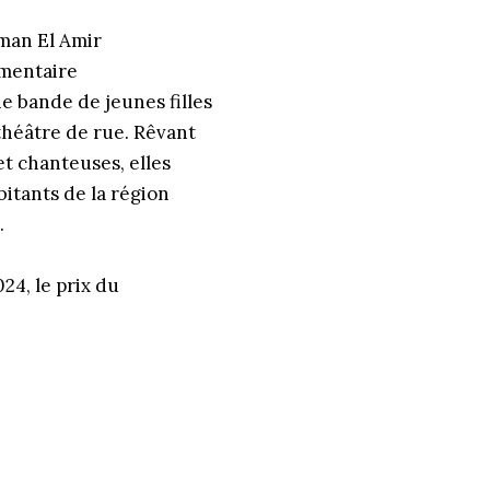
yman El Amir
umentaire
ne bande de jeunes filles
théâtre de rue. Rêvant
t chanteuses, elles
bitants de la région
.
24, le prix du