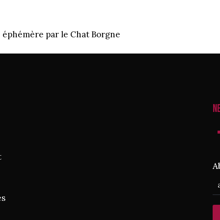
ie éphémère par le Chat Borgne
N
t
A
es