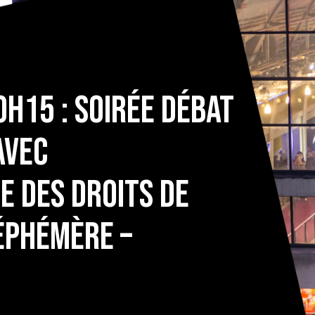
0h15 : soirée débat
 avec
e des droits de
 éphémère –