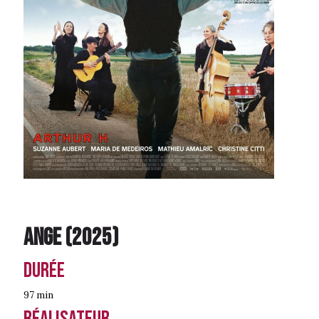
Ange
(
2025
)
Durée
97 min
Réalisateur