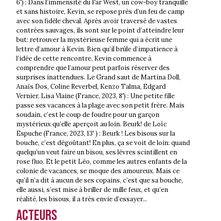
6') : Dans l’immensité du Far West, un cow-boy tranquille
et sans histoire, Kevin, se repose près d’un feu de camp
avec son fidèle cheval. Après avoir traversé de vastes
contrées sauvages, ils sont sur le point d’atteindre leur
but: retrouver la mystérieuse femme qui a écrit une
lettre d’amour à Kevin. Bien qu’il brûle d’impatience à
l’idée de cette rencontre, Kevin commence à
comprendre que l’amour peut parfois réserver des
surprises inattendues. Le Grand saut de Martina Doll,
Anaïs Dos, Coline Reverbel, Kenzo Talma, Edgard
Vernier, Lisa Vlaine (France, 2023, 8') : Une petite fille
passe ses vacances à la plage avec son petit frère. Mais
soudain, c’est le coup de foudre pour un garçon
mystérieux qu’elle aperçoit au loin. Beurk! de Loïc
Espuche (France, 2023, 13' ) : Beurk ! Les bisous sur la
bouche, c’est dégoûtant! En plus, ça se voit de loin: quand
quelqu’un veut faire un bisou, ses lèvres scintillent en
rose fluo. Et le petit Léo, comme les autres enfants de la
colonie de vacances, se moque des amoureux. Mais ce
qu’il n’a dit à aucun de ses copains, c’est que sa bouche,
elle aussi, s’est mise à briller de mille feux, et qu’en
réalité, les bisous, il a très envie d’essayer...
Acteurs