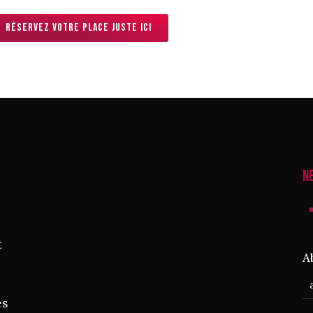
Réservez votre place juste ici
N
t
A
es