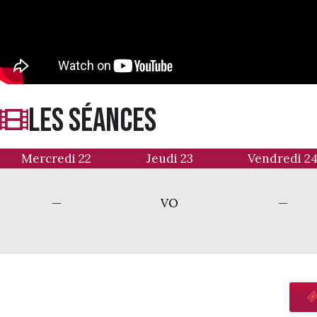
LES séances
Mercredi 22
Jeudi 23
Vendredi 2
—
VO
—