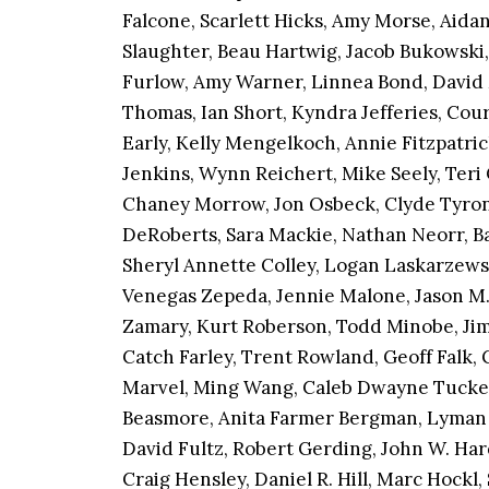
Falcone, Scarlett Hicks, Amy Morse, Aida
Slaughter, Beau Hartwig, Jacob Bukowski,
Furlow, Amy Warner, Linnea Bond, David
Thomas, Ian Short, Kyndra Jefferies, Co
Early, Kelly Mengelkoch, Annie Fitzpatric
Jenkins, Wynn Reichert, Mike Seely, Teri 
Chaney Morrow, Jon Osbeck, Clyde Tyron
DeRoberts, Sara Mackie, Nathan Neorr, 
Sheryl Annette Colley, Logan Laskarzewsk
Venegas Zepeda, Jennie Malone, Jason M.
Zamary, Kurt Roberson, Todd Minobe, Jim
Catch Farley, Trent Rowland, Geoff Falk, 
Marvel, Ming Wang, Caleb Dwayne Tucke
Beasmore, Anita Farmer Bergman, Lyman 
David Fultz, Robert Gerding, John W. Har
Craig Hensley, Daniel R. Hill, Marc Hockl