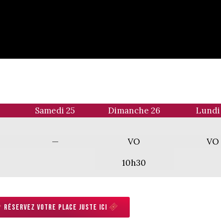
4
Samedi 25
Dimanche 26
Lundi
—
VO
VO
10h30
Réservez votre place juste ici