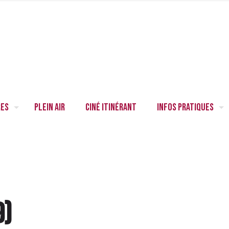
res
Plein air
Ciné itinérant
Infos pratiques
9
)