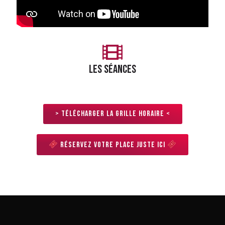
LES séances
> Télécharger la grille horaire <
Réservez votre place juste ici