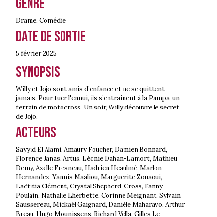
Genre
Drame
,
Comédie
Date de sortie
5 février
2025
Synopsis
Willy et Jojo sont amis d’enfance et ne se quittent
jamais. Pour tuer l'ennui, ils s’entraînent à la Pampa, un
terrain de motocross. Un soir, Willy découvre le secret
de Jojo.
Acteurs
Sayyid El Alami, Amaury Foucher, Damien Bonnard,
Florence Janas, Artus, Léonie Dahan-Lamort, Mathieu
Demy, Axelle Fresneau, Hadrien Heaulmé, Marlon
Hernandez, Yannis Maaliou, Marguerite Zouaoui,
Laëtitia Clément, Crystal Shepherd-Cross, Fanny
Poulain, Nathalie Lherbette, Corinne Meignant, Sylvain
Saussereau, Mickaël Gaignard, Danièle Maharavo, Arthur
Breau, Hugo Mounissens, Richard Vella, Gilles Le