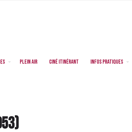
res
Plein air
Ciné itinérant
Infos pratiques
953
)