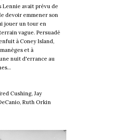
s Lennie avait prévu de
é de devoir emmener son
lui jouer un tour en
terrain vague. Persuadé
'enfuit à Coney Island,
 manèges et à
 une nuit d'errance au
es...
red Cushing, Jay
 DeCanio, Ruth Orkin