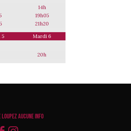
14h
5
19h05
5
21h20
 5
Mardi 6
20h
e loupez aucune info