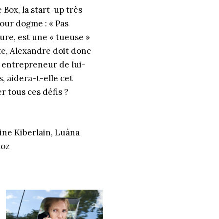
ox, la start-up très
pour dogme : « Pas
eure, est une « tueuse »
te, Alexandre doit donc
« entrepreneur de lui-
s, aidera-t-elle cet
 tous ces défis ?
ine Kiberlain, Luàna
moz