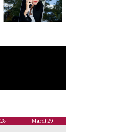
 28
Mardi 29