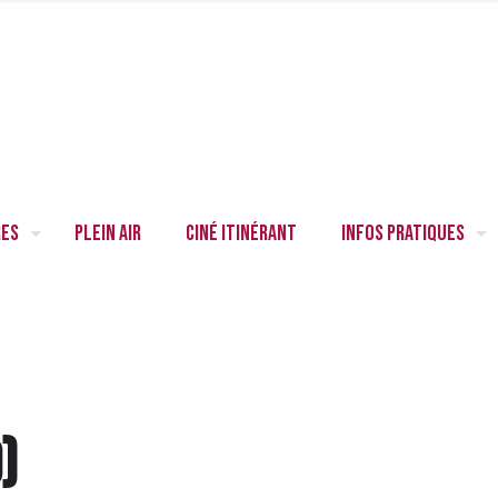
res
Plein air
Ciné itinérant
Infos pratiques
0
)