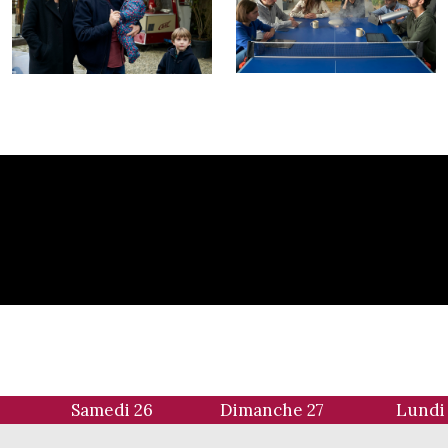
5
Samedi 26
Dimanche 27
Lundi