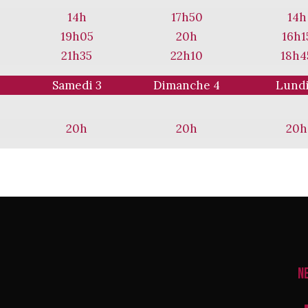
14h
17h50
14h
19h05
20h
16h1
21h35
22h10
18h4
Samedi 3
Dimanche 4
Lundi
20h
20h
20h
N