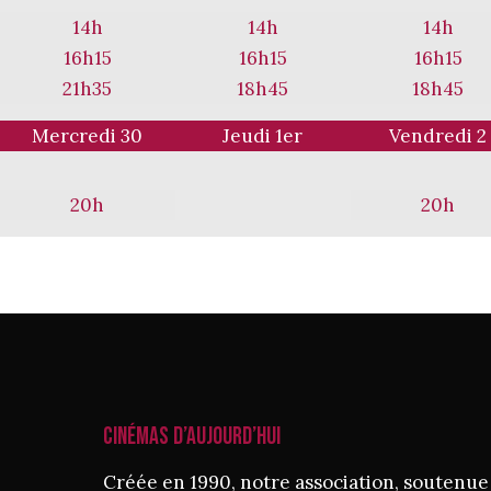
14h
14h
14h
16h15
16h15
16h15
21h35
18h45
18h45
Mercredi 30
Jeudi 1er
Vendredi 2
20h
20h
CINÉMAS D’AUJOURD’HUI
Créée en 1990, notre association, soutenue