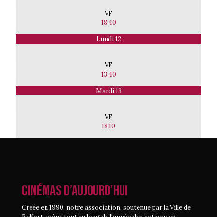
VF
18:40
Lundi 12
VF
13:40
Mardi 13
VF
18:10
CINÉMAS D’AUJOURD’HUI
Créée en 1990, notre association, soutenue par la Ville de
Belfort, mène tout au long de l'année des actions en