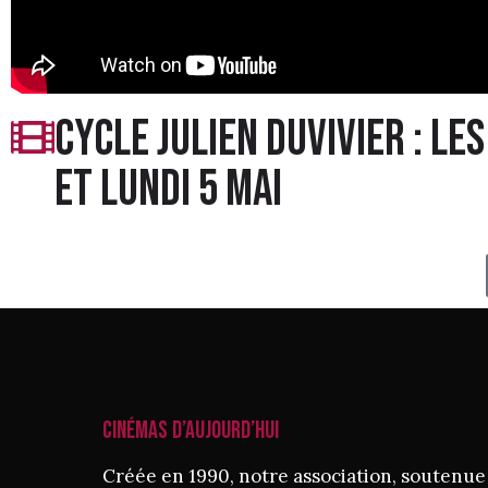
Cycle julien duvivier : le
et lundi 5 mai
CINÉMAS D’AUJOURD’HUI
Créée en 1990, notre association, soutenue