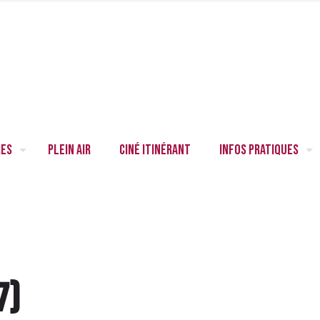
res
Plein air
Ciné itinérant
Infos pratiques
7
)