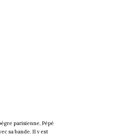
 pègre parisienne, Pépé
ec sa bande. Il y est