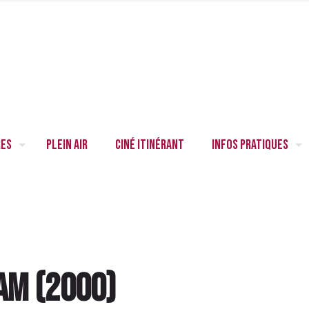
res
Plein air
Ciné itinérant
Infos pratiques
eam
(
2000
)