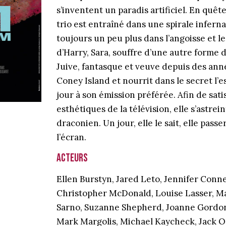
s’inventent un paradis artificiel. En quête
trio est entraîné dans une spirale inferna
toujours un peu plus dans l’angoisse et l
d’Harry, Sara, souffre d’une autre forme d’
Juive, fantasque et veuve depuis des année
Coney Island et nourrit dans le secret l’e
jour à son émission préférée. Afin de sati
esthétiques de la télévision, elle s’astrei
draconien. Un jour, elle le sait, elle passe
l’écran.
Acteurs
Ellen Burstyn, Jared Leto, Jennifer Conn
Christopher McDonald, Louise Lasser, Ma
Sarno, Suzanne Shepherd, Joanne Gordon
Mark Margolis, Michael Kaycheck, Jack O