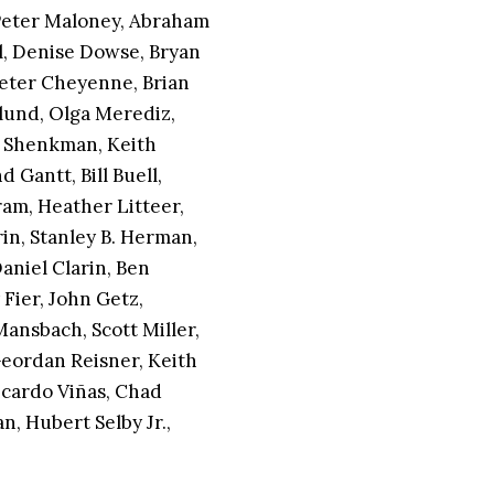
 Peter Maloney, Abraham
l, Denise Dowse, Bryan
Peter Cheyenne, Brian
lund, Olga Merediz,
n Shenkman, Keith
 Gantt, Bill Buell,
am, Heather Litteer,
in, Stanley B. Herman,
Daniel Clarin, Ben
 Fier, John Getz,
ansbach, Scott Miller,
 Geordan Reisner, Keith
icardo Viñas, Chad
, Hubert Selby Jr.,