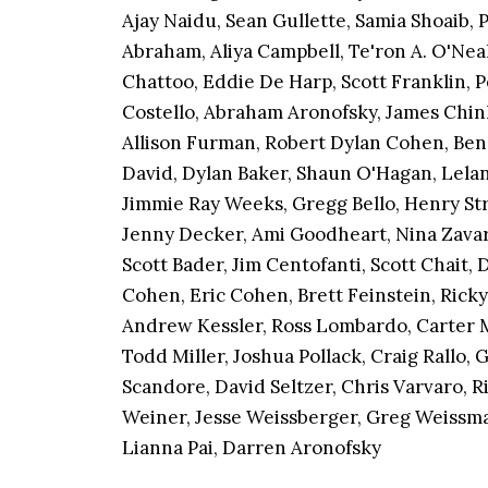
Ajay Naidu, Sean Gullette, Samia Shoaib,
Abraham, Aliya Campbell, Te'ron A. O'Nea
Chattoo, Eddie De Harp, Scott Franklin, 
Costello, Abraham Aronofsky, James Chin
Allison Furman, Robert Dylan Cohen, Be
David, Dylan Baker, Shaun O'Hagan, Leland
Jimmie Ray Weeks, Gregg Bello, Henry Str
Jenny Decker, Ami Goodheart, Nina Zavar
Scott Bader, Jim Centofanti, Scott Chait, 
Cohen, Eric Cohen, Brett Feinstein, Ricky
Andrew Kessler, Ross Lombardo, Carter M
Todd Miller, Joshua Pollack, Craig Rallo,
Scandore, David Seltzer, Chris Varvaro, R
Weiner, Jesse Weissberger, Greg Weissman
Lianna Pai, Darren Aronofsky