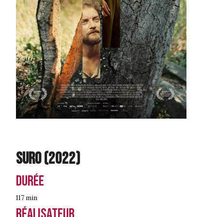
Suro
(
2022
)
Durée
117 min
Réalisateur