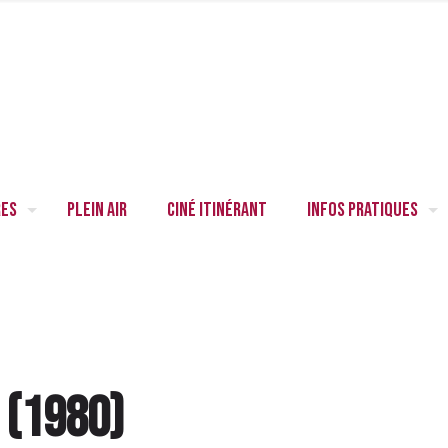
res
Plein air
Ciné itinérant
Infos pratiques
e
(
1980
)