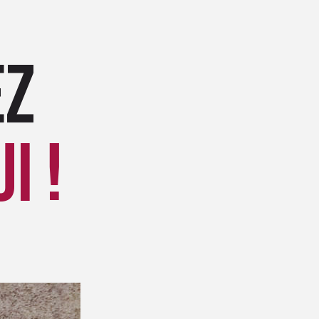
ez
i !