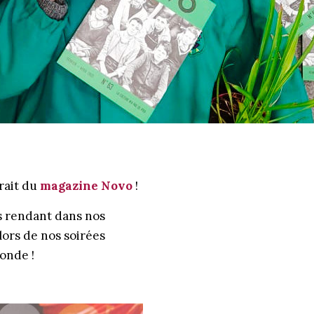
rait du
magazine Novo
!
s rendant dans nos
lors de nos soirées
monde !