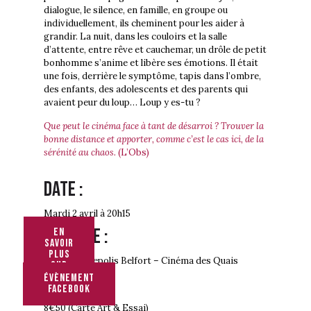
dialogue, le silence, en famille, en groupe ou
individuellement, ils cheminent pour les aider à
grandir. La nuit, dans les couloirs et la salle
d’attente, entre rêve et cauchemar, un drôle de petit
bonhomme s’anime et libère ses émotions. Il était
une fois, derrière le symptôme, tapis dans l’ombre,
des enfants, des adolescents et des parents qui
avaient peur du loup… Loup y es-tu ?
Que peut le cinéma face à tant de désarroi ? Trouver la
bonne distance et apporter, comme c’est le cas ici, de la
sérénité au chaos.
(L’Obs)
Date :
Mardi 2 avril à 20h15
Adresse :
En
savoir
plus
Cinéma Kinepolis Belfort – Cinéma des Quais
sur
le
Tarif :
évènement
film
facebook
8€50 (Carte Art & Essai)