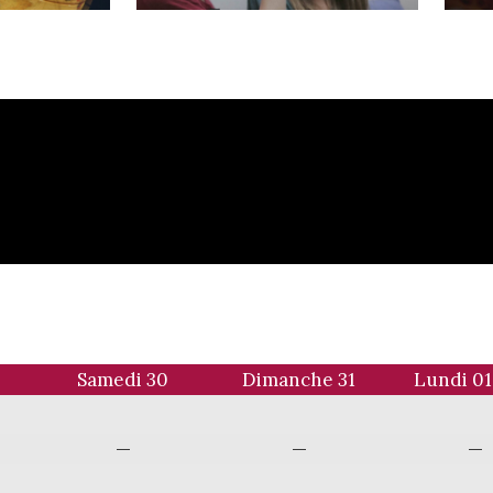
9
Samedi 30
Dimanche 31
Lundi 01 
—
—
—