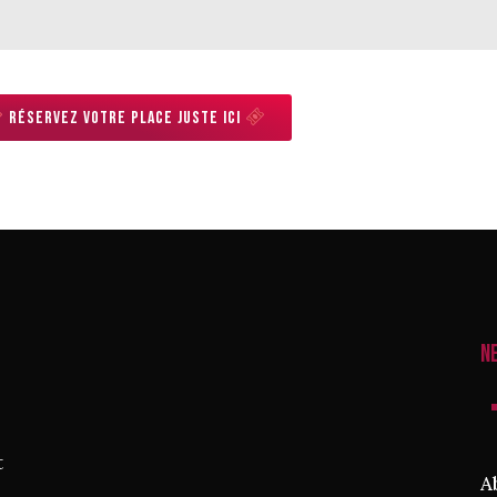
Réservez votre place juste ici
N
t
A