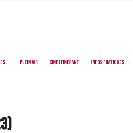
res
Plein air
Ciné itinérant
Infos pratiques
23
)