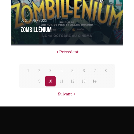
21/06/2022
Zombillénium
Précédent
1
2
3
4
5
6
7
8
9
10
11
12
13
14
Suivant