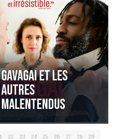
Gavagai et les
Autres
Malentendus
1
22
23
24
25
26
27
28
29