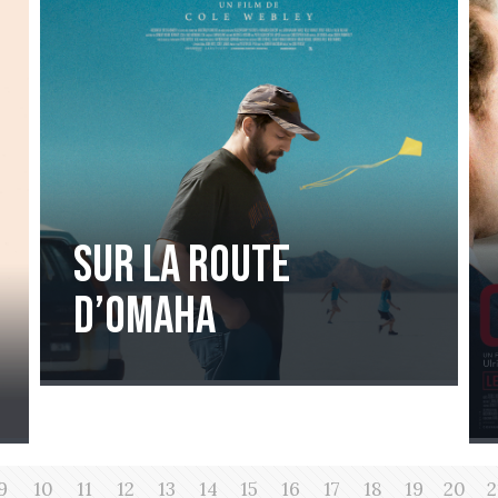
Sur la route
d’Omaha
9
10
11
12
13
14
15
16
17
18
19
20
2