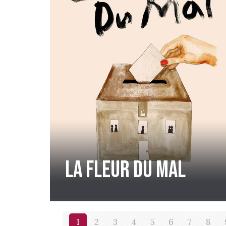
La Fleur du Mal
1
2
3
4
5
6
7
8