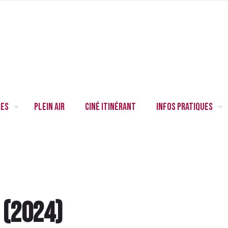
res
Plein air
Ciné itinérant
Infos pratiques
l
(
2024
)