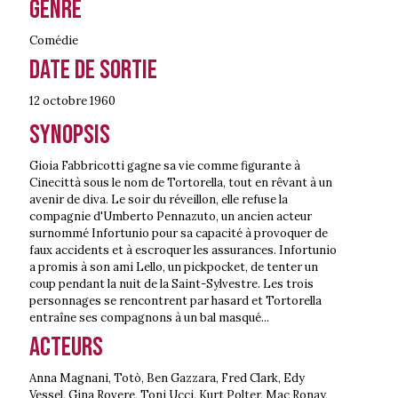
Genre
Comédie
Date de sortie
12 octobre
1960
Synopsis
Gioia Fabbricotti gagne sa vie comme figurante à
Cinecittà sous le nom de Tortorella, tout en rêvant à un
avenir de diva. Le soir du réveillon, elle refuse la
compagnie d'Umberto Pennazuto, un ancien acteur
surnommé Infortunio pour sa capacité à provoquer de
faux accidents et à escroquer les assurances. Infortunio
a promis à son ami Lello, un pickpocket, de tenter un
coup pendant la nuit de la Saint-Sylvestre. Les trois
personnages se rencontrent par hasard et Tortorella
entraîne ses compagnons à un bal masqué...
Acteurs
Anna Magnani, Totò, Ben Gazzara, Fred Clark, Edy
Vessel, Gina Rovere, Toni Ucci, Kurt Polter, Mac Ronay,