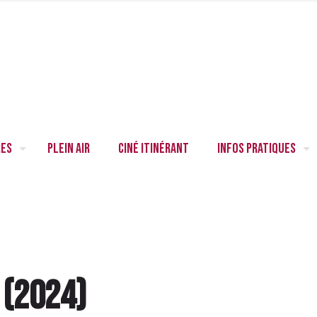
res
Plein air
Ciné itinérant
Infos pratiques
s
(
2024
)