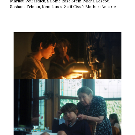
Marilou Poujardieu, Salomé Rose Stein, Micha Lescot,
Soshana Felman, Kent Jones, Salif Cissé, Mathieu Amalric