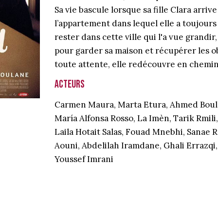
Sa vie bascule lorsque sa fille Clara arr
l’appartement dans lequel elle a toujour
rester dans cette ville qui l'a vue grandi
pour garder sa maison et récupérer les o
toute attente, elle redécouvre en chemin 
Acteurs
Carmen Maura, Marta Etura, Ahmed Boula
María Alfonsa Rosso, La Imèn, Tarik Rmi
Laila Hotait Salas, Fouad Mnebhi, Sanae
Aouni, Abdelilah Iramdane, Ghali Errazqi
Youssef Imrani