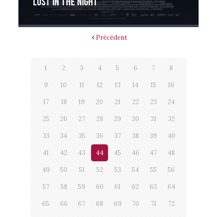
Lost in the night
Précédent
1
2
3
4
5
6
7
8
9
10
11
12
13
14
15
16
17
18
19
20
21
22
23
24
25
26
27
28
29
30
31
32
33
34
35
36
37
38
39
40
41
42
43
44
45
46
47
48
49
50
51
52
53
54
55
56
57
58
59
60
61
62
63
64
65
66
67
68
69
70
71
72