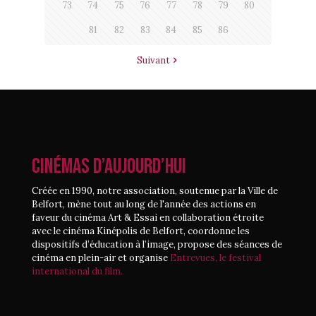
73
74
75
76
77
78
79
80
81
82
83
84
85
86
Suivant
CINÉMAS D’AUJOURD’HUI
Créée en 1990, notre association, soutenue par la Ville de
Belfort, mène tout au long de l'année des actions en
faveur du cinéma Art & Essai en collaboration étroite
avec le cinéma Kinépolis de Belfort, coordonne les
dispositifs d’éducation à l’image, propose des séances de
cinéma en plein-air et organise
Entrevues, le festival
international du film.