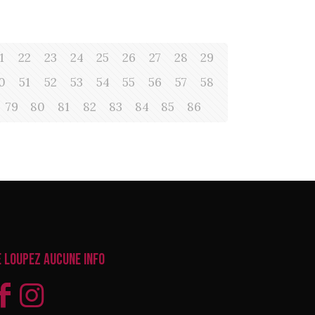
1
22
23
24
25
26
27
28
29
0
51
52
53
54
55
56
57
58
79
80
81
82
83
84
85
86
e loupez aucune info