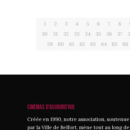
1
2
3
4
5
6
7
8
30
31
32
33
34
35
36
37
59
60
61
62
63
64
65
66
CINÉMAS D’AUJOURD’HUI
Créée en 1990, notre association, soutenue
par la Ville de Belfort, mène tout au long de