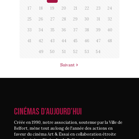
17
18
19
20
21
22
23
24
25
26
27
28
29
30
31
32
33
34
35
36
37
38
39
40
41
42
43
44
45
46
47
48
49
50
51
52
53
54
Suivant
CINÉMAS D’AUJOURD’HUI
Créée en 1990, notre association, soutenue par la Ville de
Belfort, mène tout au long de l'année des actions en
faveur du cinéma Art & Essai en collaboration étroite