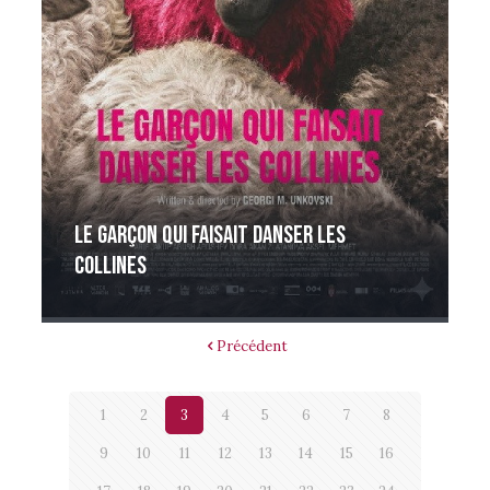
Le garçon qui faisait danser les
collines
Précédent
1
2
3
4
5
6
7
8
9
10
11
12
13
14
15
16