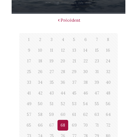
Précédent
1
2
3
4
5
6
7
8
9
10
11
12
13
14
15
16
17
18
19
20
21
22
23
24
25
26
27
28
29
30
31
32
33
34
35
36
37
38
39
40
41
42
43
44
45
46
47
48
49
50
51
52
53
54
55
56
57
58
59
60
61
62
63
64
65
66
67
68
69
70
71
72
73
74
75
76
77
78
79
80