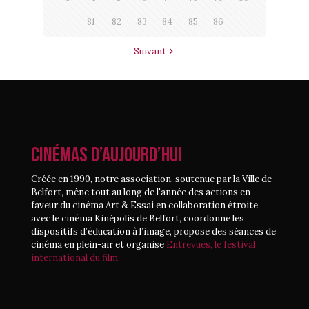
81
82
83
84
85
86
Suivant
CINÉMAS D’AUJOURD’HUI
Créée en 1990, notre association, soutenue par la Ville de
Belfort, mène tout au long de l'année des actions en
faveur du cinéma Art & Essai en collaboration étroite
avec le cinéma Kinépolis de Belfort, coordonne les
dispositifs d’éducation à l’image, propose des séances de
cinéma en plein-air et organise
Entrevues, le festival
international du film.