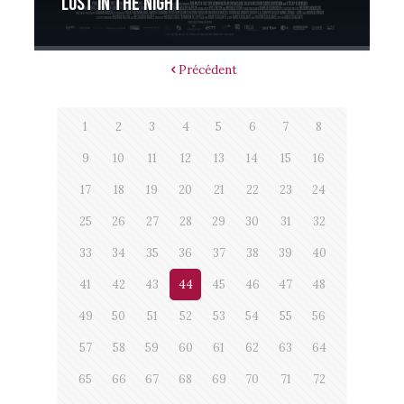
Lost in the night
Précédent
1
2
3
4
5
6
7
8
9
10
11
12
13
14
15
16
17
18
19
20
21
22
23
24
25
26
27
28
29
30
31
32
33
34
35
36
37
38
39
40
41
42
43
44
45
46
47
48
49
50
51
52
53
54
55
56
57
58
59
60
61
62
63
64
65
66
67
68
69
70
71
72