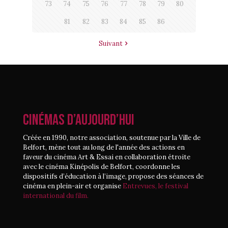
73
74
75
76
77
78
79
80
81
82
83
84
85
86
Suivant
CINÉMAS D’AUJOURD’HUI
Créée en 1990, notre association, soutenue par la Ville de
Belfort, mène tout au long de l'année des actions en
faveur du cinéma Art & Essai en collaboration étroite
avec le cinéma Kinépolis de Belfort, coordonne les
dispositifs d’éducation à l’image, propose des séances de
cinéma en plein-air et organise
Entrevues, le festival
international du film.