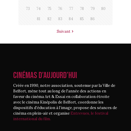
73
74
75
76
77
78
79
80
81
82
83
84
85
86
Suivant
CINÉMAS D’AUJOURD’HUI
Créée en 1990, notre association, soutenue par la Ville de
Belfort, mène tout au long de l'année des actions en
faveur du cinéma Art & Essai en collaboration étroite
avec le cinéma Kinépolis de Belfort, coordonne les
dispositifs d’éducation à l’image, propose des séances de
cinéma en plein-air et organise
Entrevues, le festival
international du film.