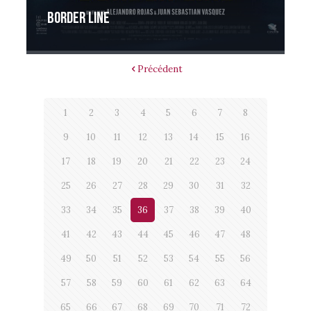
Border Line
Précédent
1
2
3
4
5
6
7
8
9
10
11
12
13
14
15
16
17
18
19
20
21
22
23
24
25
26
27
28
29
30
31
32
33
34
35
36
37
38
39
40
41
42
43
44
45
46
47
48
49
50
51
52
53
54
55
56
57
58
59
60
61
62
63
64
65
66
67
68
69
70
71
72