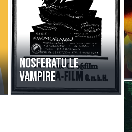
Nosferatu le
vampire