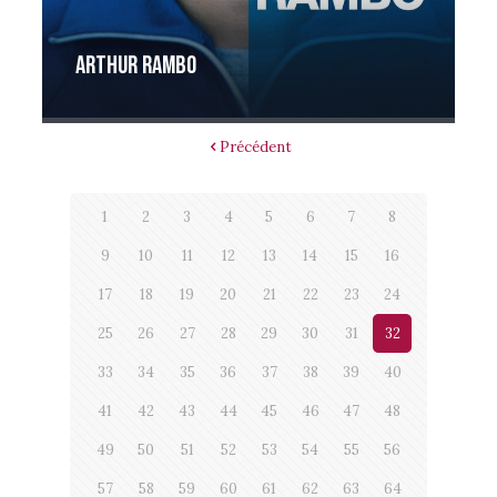
Arthur Rambo
Précédent
1
2
3
4
5
6
7
8
9
10
11
12
13
14
15
16
17
18
19
20
21
22
23
24
25
26
27
28
29
30
31
32
33
34
35
36
37
38
39
40
41
42
43
44
45
46
47
48
49
50
51
52
53
54
55
56
57
58
59
60
61
62
63
64