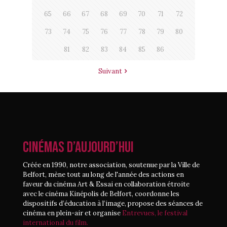
65
66
67
68
69
70
71
72
73
74
75
76
77
78
79
80
81
82
83
84
85
86
Suivant
CINÉMAS D’AUJOURD’HUI
Créée en 1990, notre association, soutenue par la Ville de
Belfort, mène tout au long de l'année des actions en
faveur du cinéma Art & Essai en collaboration étroite
avec le cinéma Kinépolis de Belfort, coordonne les
dispositifs d’éducation à l’image, propose des séances de
cinéma en plein-air et organise
Entrevues, le festival
international du film.